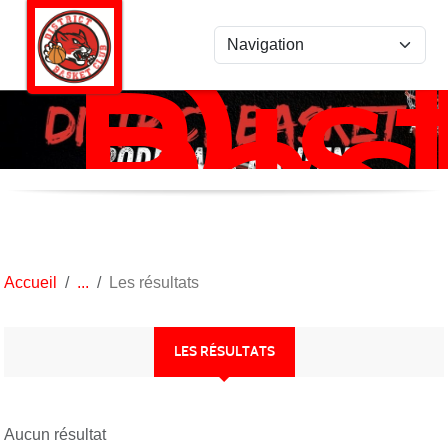
Dist
Panneau de gestion des cookies
Bas
Ro
/
Kan
Accueil
Les résultats
LES RÉSULTATS
Aucun résultat