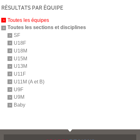
RÉSULTATS PAR ÉQUIPE
Toutes les équipes
Toutes les sections et disciplines
SF
U18F
U18M
U15M
U13M
U11F
U11M (A et B)
U9F
U9M
Baby