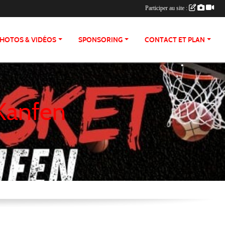
•
Participer au site :
•
HOTOS & VIDÉOS
SPONSORING
CONTACT ET PLAN
•
•
•
 Kanfen