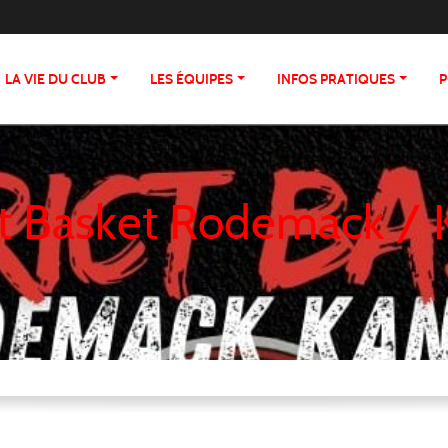
•
LA VIE DU CLUB
LES ÉQUIPES
INFOS PRATIQUES
P
ct Basket Rodemack /