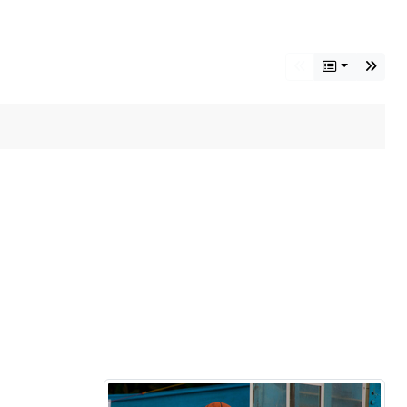
•
•
•
•
•
•