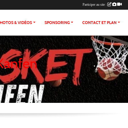
Participer au site :
HOTOS & VIDÉOS
SPONSORING
CONTACT ET PLAN
•
 Kanfen
•
•
•