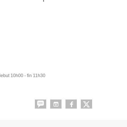
•
•
•
•
•
•
debut 10h00 - fin 11h30
•
•