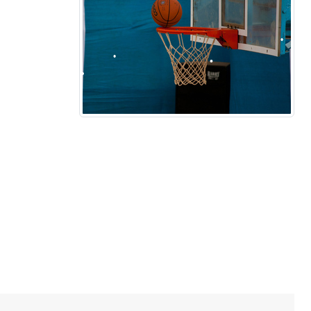
•
•
•
•
•
•
•
•
•