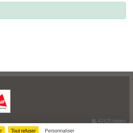
47425
visites
r
Tout refuser
Personnaliser