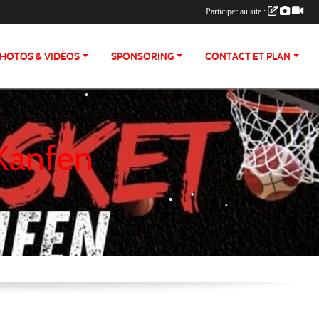
Participer au site :
•
•
•
HOTOS & VIDÉOS
SPONSORING
CONTACT ET PLAN
•
•
•
 Kanfen
•
•
•
•
•