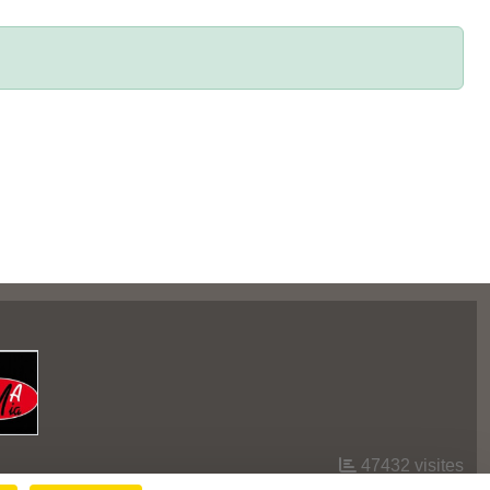
47432
visites