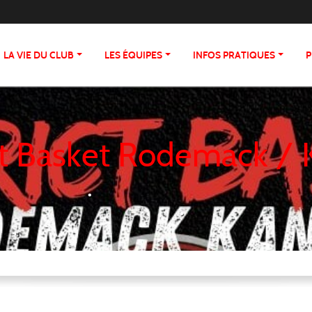
•
•
LA VIE DU CLUB
LES ÉQUIPES
INFOS PRATIQUES
P
•
ct Basket Rodemack /
•
•