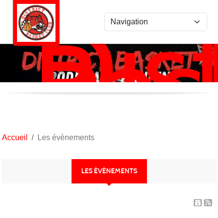
Dist
Panneau de gestion des cookies
Bas
Ro
/
Kan
Accueil
Les évènements
LES ÉVÈNEMENTS