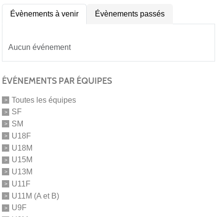
Évènements à venir
Évènements passés
Aucun événement
ÉVÉNEMENTS PAR ÉQUIPES
Toutes les équipes
SF
SM
U18F
U18M
U15M
U13M
U11F
U11M (A et B)
U9F