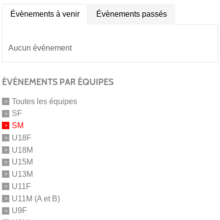
Évènements à venir
Évènements passés
Aucun événement
ÉVÉNEMENTS PAR ÉQUIPES
Toutes les équipes
SF
SM
U18F
U18M
U15M
U13M
U11F
U11M (A et B)
U9F