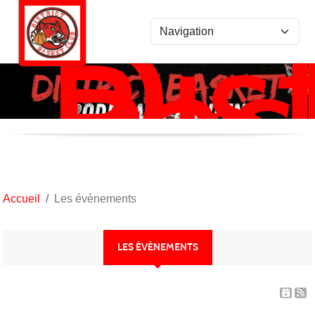
Dist
Panneau de gestion des cookies
Bas
Ro
/
Kan
Accueil
Les évènements
LES ÉVÈNEMENTS